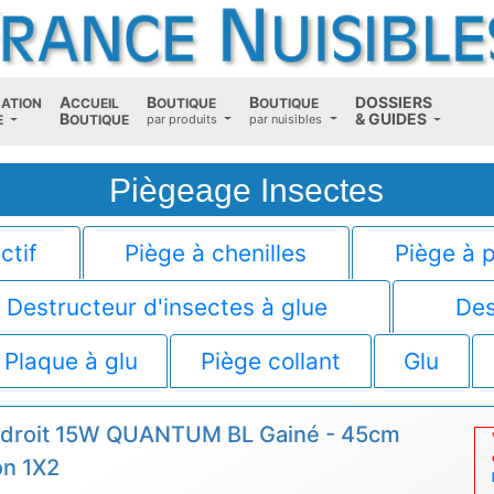
A
B
B
D
OSSIERS
CATION
CCUEIL
OUTIQUE
OUTIQUE
B
(current)
&
G
UIDES
E
OUTIQUE
par produits
par nuisibles
Piègeage Insectes
ctif
Piège à chenilles
Piège à 
Destructeur d'insectes à glue
Des
Plaque à glu
Piège collant
Glu
 droit 15W QUANTUM BL Gainé - 45cm
n 1X2