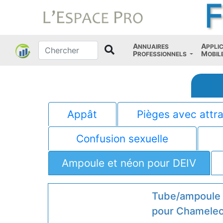
A
A
NNUAIRES
PPLI
P
M
ROFESSIONNELS
OBIL
Appât
Pièges avec attra
Confusion sexuelle
Ampoule et néon pour DEIV
Tube/ampoule
pour Chameleo