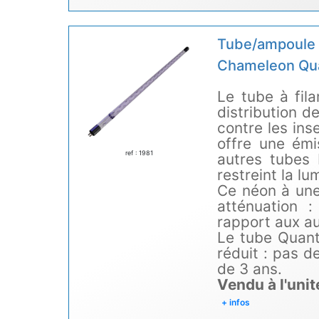
Tube/ampoule 
Chameleon Qua
Le tube à fil
distribution d
contre les ins
offre une émi
ref : 1981
autres tubes 
restreint la lu
Ce néon à une
atténuation 
rapport aux a
Le tube Quan
réduit : pas 
de 3 ans.
Vendu à l'uni
+ infos