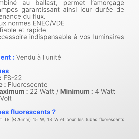
ombiné au ballast, permet l’amorçage
ampes garantissant ainsi leur durée de
tenance du flux.
ux normes ENEC/VDE
iable et rapide
accessoire indispensable à vos luminaires
ent :
Vendu à l'unité
ques
:
FS-22
 :
Fluorescente
aximum :
22 Watt /
Minimum :
4 Watt
Volt
bes fluorescents ?
 T8 (Ø26mm) 15 W, 18 W et pour les tubes fluorescents