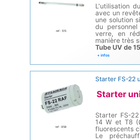
L'utilisation
avec un revêt
une solution 
du personnel
ref : 515
verre, en ré
manière très si
Tube UV de 15
+ infos
Starter FS-22 
Starter un
Starter FS-22
14 W et T8 (
ref : 858
fluorescents c
Le préchauf