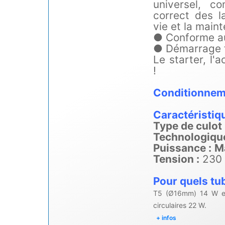
universel, c
correct des l
vie et la main
● Conforme a
● Démarrage f
Le starter, l'
!
Conditionnem
Caractéristi
Type de culot 
Technologique
Puissance :
M
Tension :
230 
Pour quels tu
T5 (Ø16mm) 14 W et
circulaires 22 W.
+ infos