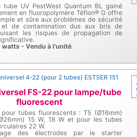
 du tube UV PestWest Quantum BL gainé
ement en fluoropolymère Téflon® G offre
simple et sûre aux problèmes de sécurité
 et de contamination dus aux bris de
duisant les risques de propagation de
gnificative.
 watts - Vendu à l'unité
universel 4-22 (pour 2 tubes) ESTSER 151
iversel FS-22 pour lampe/tube
fluorescent
 pour tubes fluorescents : T5 (Ø16mm)
Ø26mm) 15 W, 18 W et pour les tubes
irculaires 22 W.
fage des électrodes par le starter