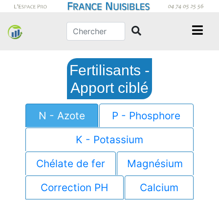
Fertilisants -
Apport ciblé
N - Azote
P - Phosphore
K - Potassium
Chélate de fer
Magnésium
Correction PH
Calcium