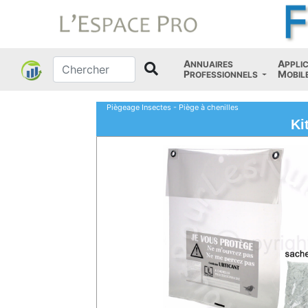
A
A
NNUAIRES
PPLI
P
M
ROFESSIONNELS
OBIL
Piègeage Insectes - Piège à chenilles
Ki