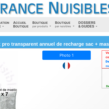
A
B
B
D
OSSIERS
CATION
CCUEIL
OUTIQUE
OUTIQUE
B
(current)
&
G
UIDES
E
OUTIQUE
par produits
par nuisibles
t pro transparent annuel de recharge sac + mas
Vo
Photo 1
co
De
ou
De