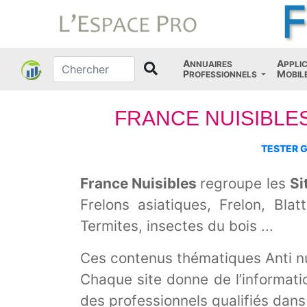
A
A
NNUAIRES
PPLI
P
M
ROFESSIONNELS
OBIL
FRANCE NUISIBLES: L
TESTER 
France Nuisibles
regroupe les
Si
Frelons asiatiques, Frelon, Bla
Termites, insectes du bois ...
Ces contenus thématiques Anti nu
Chaque site donne de l’informati
des professionnels qualifiés dan