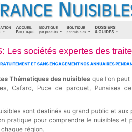
A
B
B
D
OSSIERS
CATION
CCUEIL
OUTIQUE
OUTIQUE
B
(current)
&
G
UIDES
E
OUTIQUE
par produits
par nuisibles
es sociétés expertes des traitem
GRATUITEMENT ET SANS ENGAGEMENT NOS ANNUAIRES PENDANT
tes Thématiques des nuisibles
que l'on peut 
ttes, Cafard, Puce de parquet, Punaises de
isibles sont destinés au grand public et aux 
on pratique pour comprendre le nuisibles et p
s chaque région.