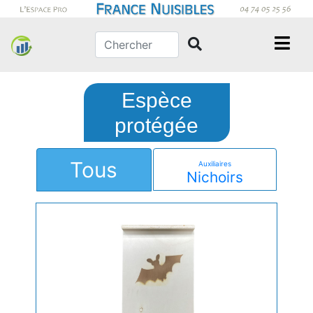
Espèce
protégée
Tous
Auxiliaires
Nichoirs