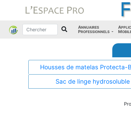
A
A
NNUAIRES
PPLI
P
M
ROFESSIONNELS
OBIL
Housses de matelas Protecta-
Sac de linge hydrosoluble
Pro