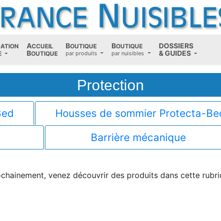
A
B
B
D
OSSIERS
CATION
CCUEIL
OUTIQUE
OUTIQUE
B
(current)
&
G
UIDES
E
OUTIQUE
par produits
par nuisibles
Protection
Bed
Housses de sommier Protecta-Be
Barrière mécanique
chainement, venez découvrir des produits dans cette rubr