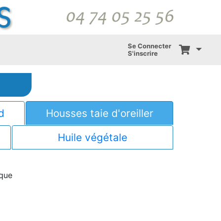
Se Connecter
S'inscrire
d
Housses taie d'oreiller
Huile végétale
ique