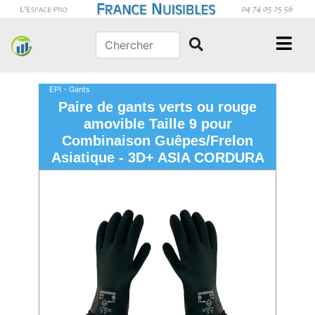
EPI - Gants
Paire de gants verts ou rouge
amovible Taille 9 pour
Combinaison Guêpes/Frelon
Asiatique - 3D+ ASIA CORDURA