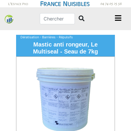
Dératisation - Barrières - Répulsifs
Mastic anti rongeur, Le
Multiseal - Seau de 7kg