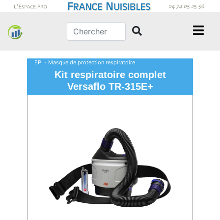
EPI - Masque de protection respiratoire
Kit respiratoire complet
Versaflo TR-315E+