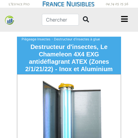
Piègeage Insectes - Destructeur d'insectes à glue
Destructeur d'insectes, Le
Chameleon 4X4 EXG
antidéflagrant ATEX (Zones
2/1/21/22) - Inox et Aluminium