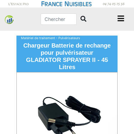
Matériel de traitement - Pulvérisateurs
Chargeur Batterie de rechange
pour pulvérisateur
GLADIATOR SPRAYER II - 45
Litres