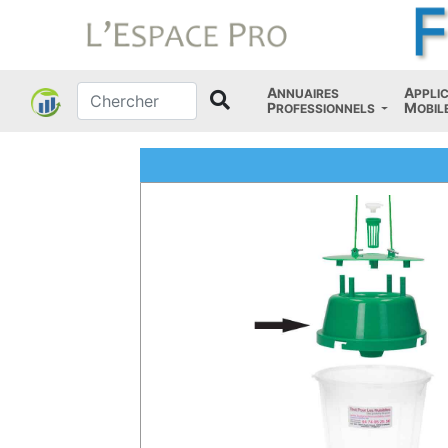
A
A
NNUAIRES
PPLI
P
M
ROFESSIONNELS
OBIL