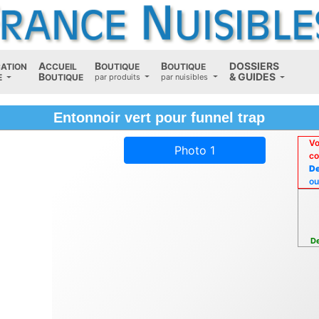
A
B
B
D
OSSIERS
CATION
CCUEIL
OUTIQUE
OUTIQUE
B
(current)
&
G
UIDES
E
OUTIQUE
par produits
par nuisibles
Entonnoir vert pour funnel trap
Vo
Photo 1
co
De
ou
De