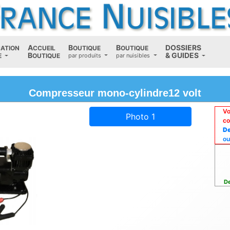
A
B
B
D
OSSIERS
CATION
CCUEIL
OUTIQUE
OUTIQUE
B
(current)
&
G
UIDES
E
OUTIQUE
par produits
par nuisibles
Compresseur mono-cylindre12 volt
Vo
Photo 1
co
De
ou
De