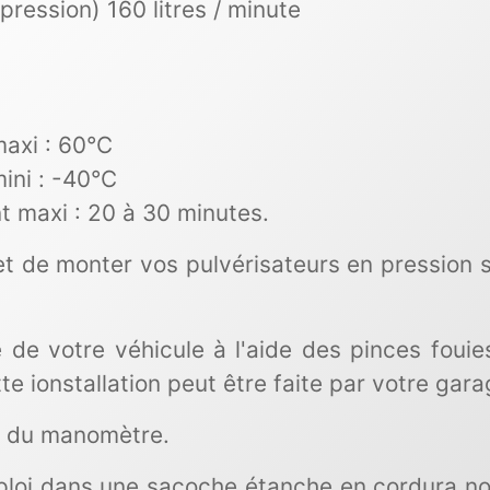
pression) 160 litres / minute
axi : 60°C
ini : -40°C
 maxi : 20 à 30 minutes.
de monter vos pulvérisateurs en pression sa
e de votre véhicule à l'aide des pinces fouie
tte ionstallation peut être faite par votre gara
r du manomètre.
ploi dans une sacoche étanche en cordura noi