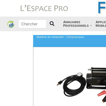
A
A
NNUAIRES
PPLI
P
M
ROFESSIONNELS
OBIL
Matériel de traitement - Compresseurs