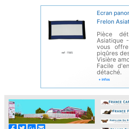
Ecran pano
Frelon Asi
Pièce dé
Asiatique
vous offre
piqûres des
ref : 1185
Visière amo
Facile d'e
détaché.
+ infos