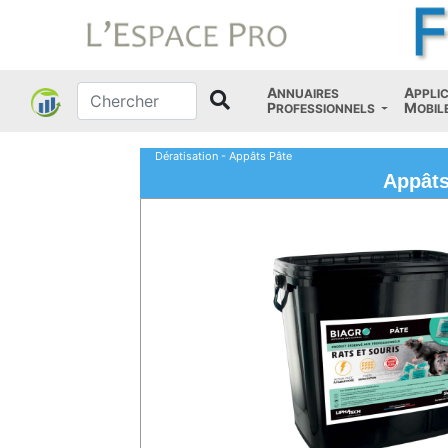
A
A
NNUAIRES
PPLI
P
M
ROFESSIONNELS
OBIL
Dératisation - Appâts Pâte
Appâts