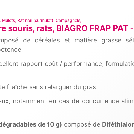
 Mulots, Rat noir (surmulot), Campagnols,
e souris, rats, BIAGRO FRAP PAT 
posé de céréales et matière grasse séle
pétence.
xcellent rapport coût / performance, formulat
te fraîche sans relarguer du gras.
ilieux, notamment en cas de concurrence alim
dégradables de 10 g)
composé de
Diféthial