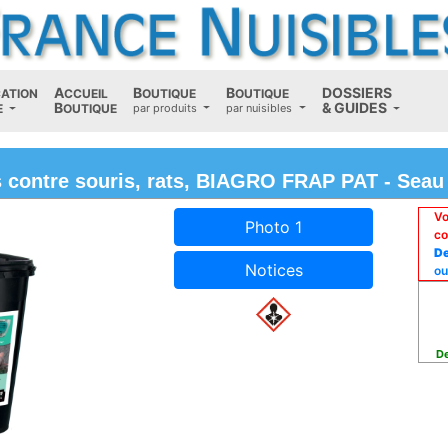
A
B
B
D
OSSIERS
CATION
CCUEIL
OUTIQUE
OUTIQUE
B
(current)
&
G
UIDES
E
OUTIQUE
par produits
par nuisibles
 contre souris, rats, BIAGRO FRAP PAT - Seau
Vo
Photo 1
co
De
Notices
ou
De