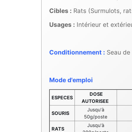
Cibles :
Rats (Surmulots, rat
Usages :
Intérieur et extéri
Conditionnement :
Seau de
Mode d'emploi
DOSE
ESPECES
AUTORISEE
Jusqu'à
Insp
SOURIS
50g/poste
Jusqu'à
Insp
RATS