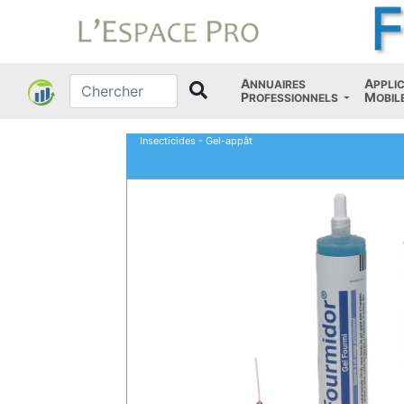
A
A
NNUAIRES
PPLI
P
M
ROFESSIONNELS
OBIL
Insecticides - Gel-appât