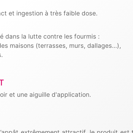
 et ingestion à très faible dose.
 dans la lutte contre les fourmis :
des maisons (terrasses, murs, dallages…),
s.
T
r et une aiguille d'application.
’appât extrêmement attractif, le produit est 