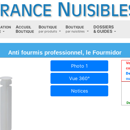
A
B
B
D
OSSIERS
CATION
CCUEIL
OUTIQUE
OUTIQUE
B
(current)
&
G
UIDES
E
OUTIQUE
par produits
par nuisibles
Anti fourmis professionnel, le Fourmidor
Vo
Photo 1
co
De
Vue 360°
ou
Notices
De