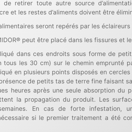
 de retirer toute autre source d’alimentat
cre et les restes d’aliments doivent être élimi
limentaires seront repérés par les éclaireurs e
OR® peut être placé dans les fissures et les
qué dans ces endroits sous forme de petit
ron tous les 30 cm) sur le chemin emprunté p
pliqué en plusieurs points disposés en cercles 
résence de petits tas de terre fine faisant sail
es heures après une seule absorption du p
ttent la propagation du produit. Les surface
emaines. En cas de forte infestation, u
cessaire si le premier traitement a été c